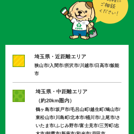
埼玉県・近距離エリア
狭山市/入間市/所沢市/川越市/日高市/飯能
市
埼玉県・中距離エリア
（約20km圏内）
鶴ヶ島市/坂戸市/毛呂山町/越生町/鳩山市/
東松山市/川島町/北本市/桶川市/上尾市/さ
いたま市/ふじみ野市/富士見市/三芳町/志
木市/朝霞市/新座市/和光市/戸田市