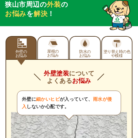
狭山市周辺の
外装
の
お悩み
を
解決
！
屋根の
外壁の
防水の
塗り替え時の
色
お悩み
お悩み
お悩み
や模様
外壁塗装
について
よくある
お悩み
外壁に
細かいヒビ
が入っていて、
雨水が侵
入
しないか心配です。