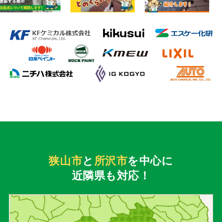
狭山市
と
所沢市
を中心に
近隣県も対応！