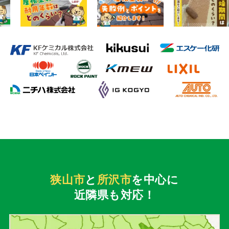
狭山市
と
所沢市
を中心に
近隣県も対応！