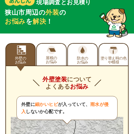
現場調査とお見積り
狭山市周辺の
外装
の
お悩み
を
解決
！
屋根の
外壁の
防水の
塗り替え時の
色
お悩み
お悩み
お悩み
や模様
外壁塗装
について
よくある
お悩み
外壁に
細かいヒビ
が入っていて、
雨水が侵
入
しないか心配です。