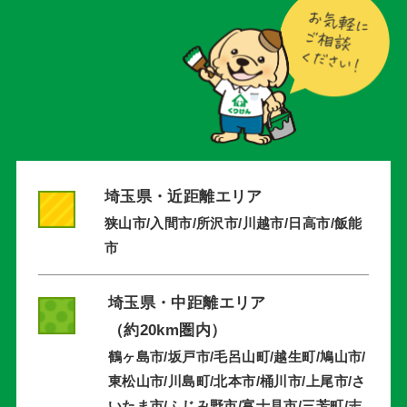
埼玉県・近距離エリア
狭山市/入間市/所沢市/川越市/日高市/飯能
市
埼玉県・中距離エリア
（約20km圏内）
鶴ヶ島市/坂戸市/毛呂山町/越生町/鳩山市/
東松山市/川島町/北本市/桶川市/上尾市/さ
いたま市/ふじみ野市/富士見市/三芳町/志