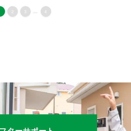
1
2
3
...
4
フターサポート