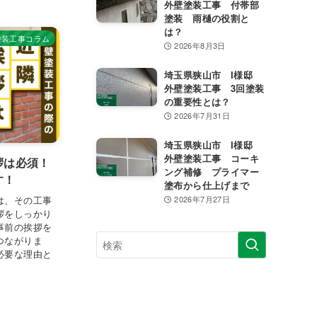
外壁塗装工事 付帯部
塗装 雨樋の役割と
は？
塗装工事コラム
2026年8月3日
埼玉県狭山市 I様邸
外壁塗装工事 3回塗装
の重要性とは？
2026年7月31日
埼玉県狭山市 I様邸
外壁塗装工事 コーキ
拶は必須！
ング補修 プライマー
す！
塗布から仕上げまで
は、その工事
2026年7月27日
拶をしっかり
事前の挨拶を
つながりま
必要な理由と