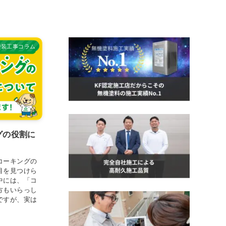
塗装工事コラム
グの役割に
コーキングの
目を見つけら
中には、「コ
方もいらっし
ですが、実は