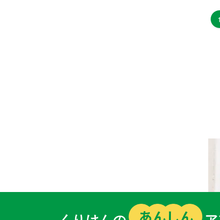
くりけんの
ア