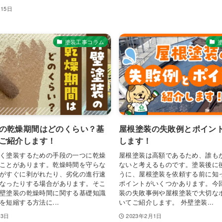
月15日
塗装工事コラム
の乾燥期間はどのくらい？基
屋根塗装の失敗例とポイン
ご紹介します！
します！
く塗装するための手段の一つに乾燥
屋根塗装は高額であるため、誰も
ことがあります。乾燥時間を守らな
ないと考えるものです。塗装後に
がすぐに剥がれたり、劣化の進行速
うに、屋根塗装を依頼する前に知
なったりする場合があります。そこ
ポイントがいくつかあります。今
壁塗装の乾燥時間に関する基礎知識
装の失敗事例や屋根塗装で大切な
を短縮する方法に...
いてご紹介します。 外壁塗装...
月3日
2023年2月1日