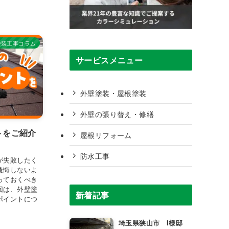
塗装工事コラム
サービスメニュー
外壁塗装・屋根塗装
外壁の張り替え・修繕
トをご紹介
屋根リフォーム
防水工事
が失敗したく
後悔しないよ
っておくべき
回は、外壁塗
新着記事
ポイントにつ
埼玉県狭山市 I様邸