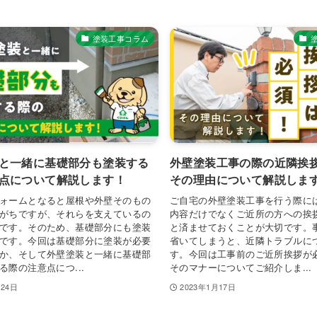
塗装工事コラム
と一緒に基礎部分も塗装する
外壁塗装工事の際の近隣挨
点について解説します！
その理由について解説しま
ォームとなると屋根や外壁そのもの
ご自宅の外壁塗装工事を行う際に
がちですが、それらを支えているの
内容だけでなくご近所の方への挨
です。そのため、基礎部分にも塗装
と済ませておくことが大切です。
です。今回は基礎部分に塗装が必要
省いてしまうと、近隣トラブルに
か、そして外壁塗装と一緒に基礎部
す。今回は工事前のご近所挨拶が
る際の注意点につ...
そのマナーについてご紹介しま...
月24日
2023年1月17日