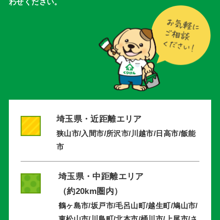
わせください。
埼玉県・近距離エリア
狭山市/入間市/所沢市/川越市/日高市/飯能
市
埼玉県・中距離エリア
（約20km圏内）
鶴ヶ島市/坂戸市/毛呂山町/越生町/鳩山市/
東松山市/川島町/北本市/桶川市/上尾市/さ