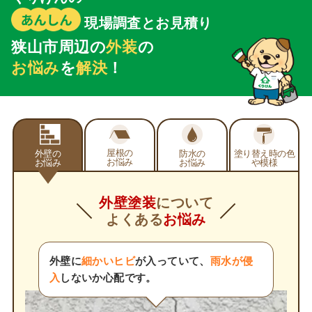
現場調査とお見積り
狭山市周辺の
外装
の
お悩み
を
解決
！
屋根の
外壁の
防水の
塗り替え時の
色
お悩み
お悩み
お悩み
や模様
外壁塗装
について
よくある
お悩み
外壁に
細かいヒビ
が入っていて、
雨水が侵
入
しないか心配です。