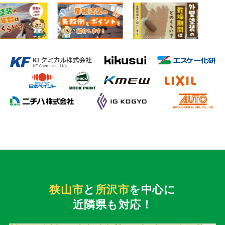
狭山市
と
所沢市
を中心に
近隣県も対応！