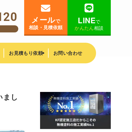
120
メール
LINE
で
で
相談・見積依頼
かんたん
相談
！
お見積もり依頼
お問い合わせ
いまし