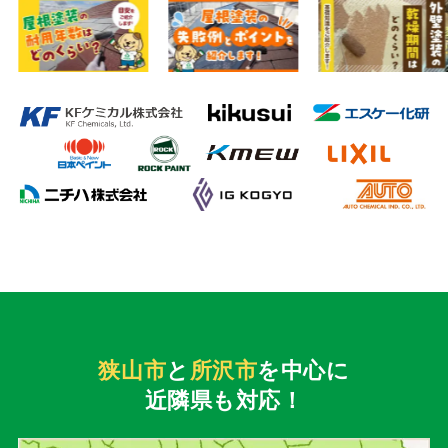
狭山市
と
所沢市
を中心に
近隣県も対応！