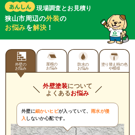
現場調査とお見積り
狭山市周辺の
外装
の
お悩み
を
解決
！
屋根の
外壁の
防水の
塗り替え時の
色
お悩み
お悩み
お悩み
や模様
外壁塗装
について
よくある
お悩み
外壁に
細かいヒビ
が入っていて、
雨水が侵
入
しないか心配です。