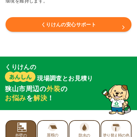
環境を維持します。
くりけんの安心サポート
くりけんの
現場調査とお見積り
狭山市周辺の
外装
の
お悩み
を
解決
！
屋根の
外壁の
防水の
塗り替え時の
色