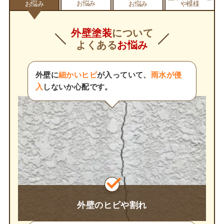
お悩み
お悩み
お悩み
や模様
外壁塗装
について
よくある
お悩み
外壁に
細かいヒビ
が入っていて、
雨水が侵
入
しないか心配です。
外壁のヒビや割れ