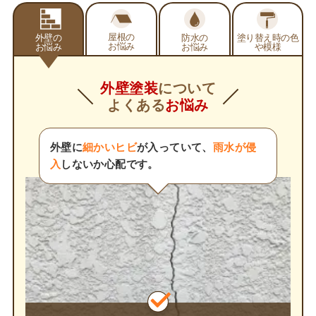
屋根の
外壁の
防水の
塗り替え時の
色
お悩み
お悩み
お悩み
や模様
外壁塗装
について
よくある
お悩み
外壁に
細かいヒビ
が入っていて、
雨水が侵
入
しないか心配です。