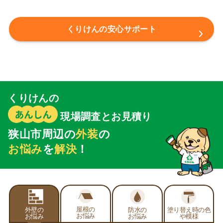
くりけんの安心サポート
くりけんの
現場調査とお見積り
狭山市周辺の
外装
の
お悩み
を
解決
！
屋根の
外壁の
防水の
塗り替え時の
色
お悩み
お悩み
お悩み
や模様