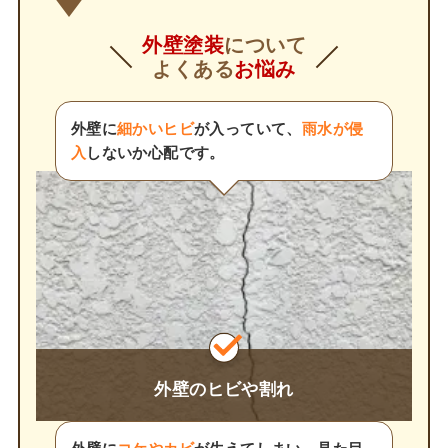
外壁塗装
について
よくある
お悩み
外壁に
細かいヒビ
が入っていて、
雨水が侵
入
しないか心配です。
外壁のヒビや割れ